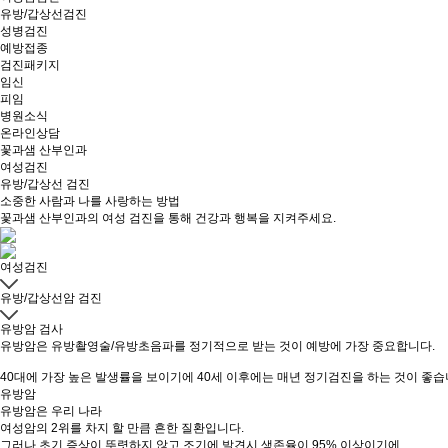
유방/갑상선검진
성병검진
예방접종
검진패키지
임신
피임
병원소식
온라인상담
꽃과샘 산부인과
여성검진
유방/갑상선 검진
소중한 사람과 나를 사랑하는 방법
꽃과샘 산부인과의 여성 검진을 통해 건강과 행복을 지켜주세요.
여성검진
유방/갑상선암 검진
유방암 검사
유방암은 유방촬영술/유방초음파를 정기적으로 받는 것이 예방에 가장 중요합니다.
40대에 가장 높은 발생률을 보이기에 40세 이후에는 매년 정기검진을 하는 것이 좋습
유방암
유방암은 우리 나라
여성암의 2위를 차지 할 만큼 흔한 질환
입니다.
그러나 초기 증상이 뚜렷하지 않고 조기에 발견시 생존율이 95% 이상이기에