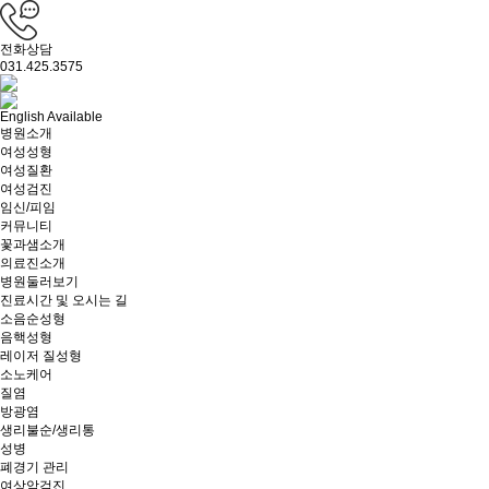
전화상담
031.425.3575
English Available
병원소개
여성성형
여성질환
여성검진
임신/피임
커뮤니티
꽃과샘소개
의료진소개
병원둘러보기
진료시간 및 오시는 길
소음순성형
음핵성형
레이저 질성형
소노케어
질염
방광염
생리불순/생리통
성병
폐경기 관리
여상암검진