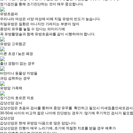
정기검진을 통해 조기진단하는 것이 매우 중요합니다.
유방초음파
우리나라 여성은 서양 여성에 비해 치밀 유방의 빈도가 높습니다.
치밀유방은 질환은 아니지만 가려지는 부분이 많아
종양의 유무를 놓칠 수 있다는 의미이기에
꼭 유방촬영술과 함께 유방초음파를 같이 시행하여야 합니다.
유방암 고위험군
이른 초경 / 늦은 폐경
출산 경험이 없는 경우
비만이나 동물성 지방을
과잉 섭취하는 경우
유방암 가족력
장기간의 호르몬 치료
갑상선암 검사
갑상선암은 초음파 검사를 통하여 종양 유무를 확인하고 필요시 미세침흡인세포검사를
30-50세 사이의 비교적 젊은 나이에 진단받는 경우가 많기에 주기적인 검사가 필요합
갑상선암
갑상선암은 현재
유방암 다음으로 많은 암입니다.
갑상선암은 진행이 매우 느리기에, 초기에 적절한 치료를 받을 경우 예후가