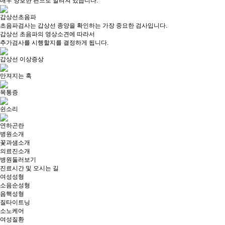
매우 양호한 편으로 알려져 있습니다.
갑상선초음파
초음파검사는 갑상선 종양을 확인하는 가장 중요한 검사입니다.
갑상선 초음파의 영상소견에 따라서
추가검사를 시행할지를 결정하게 됩니다.
갑상선 이상증상
만져지는 혹
목통증
쉰소리
연하곤란
병원소개
꽃과샘소개
의료진소개
병원둘러보기
진료시간 및 오시는 길
여성성형
소음순성형
음핵성형
질타이트닝
소노케어
여성질환