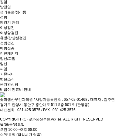
질염
방광염
생리불순/생리통
성병
폐경기 관리
여성검진
여성암검진
유방/갑상선검진
성병검진
예방접종
검진패키지
임신/피임
임신
피임
커뮤니티
병원소식
온라인상담
비급여 진료비 안내
꽃과샘산부인과의원 / 사업자등록번호 : 657-02-01468 / 대표자 : 김주연
경기도 안양시 동안구 흥안대로 511 5층 501호 (관양동)
대표전화 : 031.425.3575 / FAX : 031.425.3576
COPYRIGHT (C)
꽃과샘산부인과의원
. ALL RIGHT RESERVED
월/화/목/금요일
오전 10:00~오후 08:00
수/토요일
(점심시간 없음)